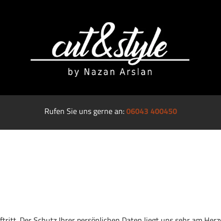
Rufen Sie uns gerne an:
06043 400450
tritt. Der Schutz Ihrer persönlichen Daten liegt uns sehr am Herz